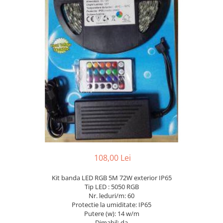
7 hexagoane led honeycomb
8 hexagoane led honeycomb
hexagoane led Honeycomb
personalizate
Tavan led honeycomb RGB
Tub led si conectori honeycomb
led
108,00 Lei
Kit banda LED RGB 5M 72W exterior IP65
Tip LED : 5050 RGB
Nr. leduri/m: 60
Protectie la umiditate: IP65
Putere (w): 14 w/m
Dimabil: da