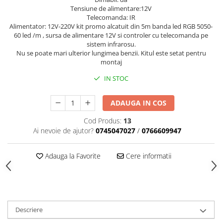
Tensiune de alimentare:12V
Telecomanda: IR
Alimentator: 12V-220V kit promo alcatuit din 5m banda led RGB 5050-
60 led /m , sursa de alimentare 12V si controler cu telecomanda pe
sistem infrarosu.
Nu se poate mari ulterior lungimea benzii. Kitul este setat pentru
montaj
IN STOC
ADAUGA IN COS
Cod Produs:
13
Ai nevoie de ajutor?
0745047027
/
0766609947
Adauga la Favorite
Cere informatii
Descriere