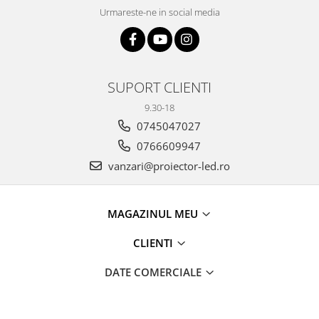
Urmareste-ne in social media
SUPORT CLIENTI
9.30-18
0745047027
0766609947
vanzari@proiector-led.ro
MAGAZINUL MEU
CLIENTI
DATE COMERCIALE