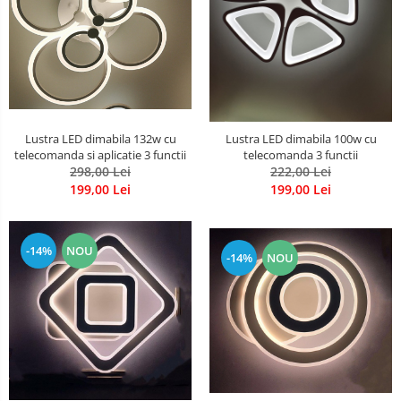
Lustra LED dimabila 132w cu
Lustra LED dimabila 100w cu
telecomanda si aplicatie 3 functii
telecomanda 3 functii
298,00 Lei
222,00 Lei
199,00 Lei
199,00 Lei
-14%
NOU
-14%
NOU