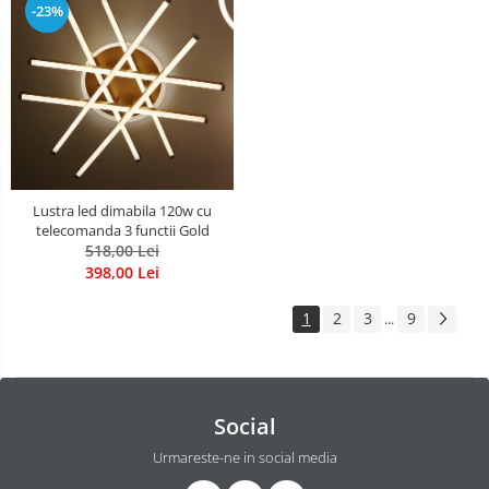
-23%
Lustra led dimabila 120w cu
telecomanda 3 functii Gold
518,00 Lei
398,00 Lei
1
2
3
9
...
Social
Urmareste-ne in social media