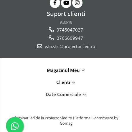
Suport clienti
9.30-18
0745047027
0766609947
vanzari@proiector-led.ro
Magazinul Meu
Clienti
Date Comerciale
Iluminat led de la Proiector-led.ro
Platforma E-commerce by
Gomag