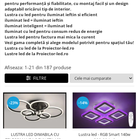
pentru performanță și fiabilitate, cu montaj facil și un design
adaptabil oricărui tip de interior.
Lustra cu led pentru iluminat ieftin si eficient
iluminat led = iluminat ieftin
iluminat inteligent = iluminat led
Iluminat cu led pentru consum redus de energie
Lustra led pentru factura mai mica la curent
Vezi gama completă și alege modelul potrivit pentru spațiul tău!
​​​​​​​Lustra cu led de la Proiector-led.ro
Lustre led de la Proiector-led.ro
Afiseaza:
1-
21
din
187
produse
FILTRE
-23%
-14%
Lustra led - RGB Smart 140w
LUSTRA LED DIMABILA CU