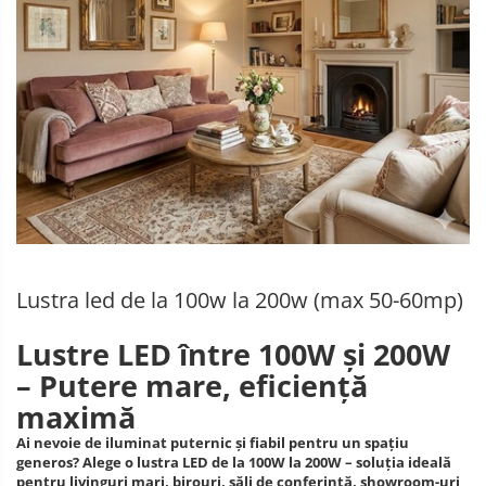
Lustre Birou
Plafoniera smart
5 hexagoane led Honeycomb
6 hexagoane led honeycomb
7 hexagoane led honeycomb
8 hexagoane led honeycomb
hexagoane led Honeycomb
personalizate
Tavan led honeycomb RGB
Lustra led de la 100w la 200w (max 50-60mp)
Tub led si conectori honeycomb
led
Lustre LED între 100W și 200W
– Putere mare, eficiență
maximă
Ai nevoie de
iluminat puternic și fiabil
pentru un spațiu
generos? Alege o
lustra LED de la 100W la 200W
– soluția ideală
pentru livinguri mari, birouri, săli de conferință, showroom-uri