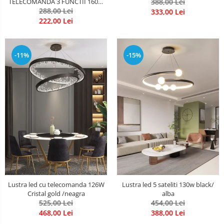
388,00 Lei
TELECOMANDA 3 FUNCTII 160W
288,00 Lei
Neagra
333,00 Lei
222,00 Lei
-11%
-15%
Lustra led cu telecomanda 126W
Lustra led 5 sateliti 130w black/
Cristal gold /neagra
alba
525,00 Lei
454,00 Lei
468,00 Lei
388,00 Lei