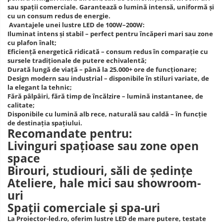
sau spații comerciale. Garantează o lumină intensă, uniformă și
cu un consum redus de energie.
Avantajele unei lustre LED de 100W–200W:
Iluminat intens și stabil
– perfect pentru încăperi mari sau zone
cu plafon înalt;
Eficiență energetică ridicată
– consum redus în comparație cu
sursele tradiționale de putere echivalentă;
Durată lungă de viață
– până la 25.000+ ore de funcționare;
Design modern sau industrial
– disponibile în stiluri variate, de
la elegant la tehnic;
Fără pâlpâiri, fără timp de încălzire
– lumină instantanee, de
calitate;
Disponibile cu lumină alb rece, naturală sau caldă
– în funcție
de destinația spațiului.
Recomandate pentru:
Livinguri spațioase
sau zone open
space
Birouri, studiouri, săli de ședințe
Ateliere, hale mici sau showroom-
uri
Spații comerciale și spa-uri
La
Proiector-led.ro
, oferim
lustre LED de mare putere
, testate