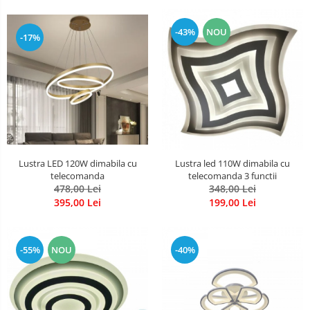
-43%
NOU
-17%
Lustra LED 120W dimabila cu
Lustra led 110W dimabila cu
telecomanda
telecomanda 3 functii
478,00 Lei
348,00 Lei
395,00 Lei
199,00 Lei
-55%
NOU
-40%