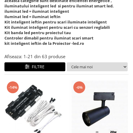
aceasta categorie sunt destinate eficientei energetice ,
iluminatului inteligent led si pentru iluminat smart led.
iluminat led = iluminat inteligent
Iluminat led = iluminat ieftin
Kit inteligent ieftin pentru scari iluminate inteligent
Kit iluminat inteligent pentru scari cu senzori reglabili
Kit banda led pentru proiectul tau
Controler dimabil pentru iluminat scari smart
kit inteligent ieftin de la Proiector -led.ro
Afiseaza:
1-
21
din
63
produse
FILTRE
-14%
-6%