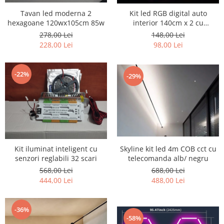
Tavan led moderna 2
Kit led RGB digital auto
hexagoane 120wx105cm 85w
interior 140cm x 2 cu
telecomanda si app Grupul
278,00 Lei
148,00 Lei
VAG
228,00 Lei
98,00 Lei
-22%
-29%
Kit iluminat inteligent cu
Skyline kit led 4m COB cct cu
senzori reglabili 32 scari
telecomanda alb/ negru
568,00 Lei
688,00 Lei
444,00 Lei
488,00 Lei
-36%
-58%