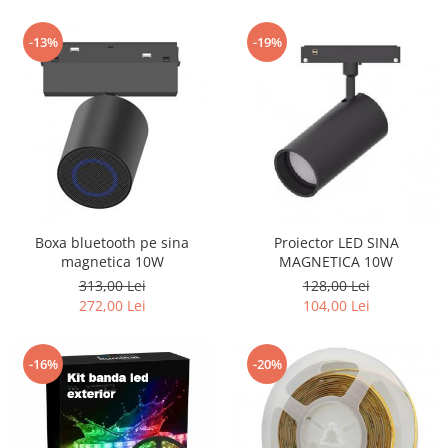
-13%
-19%
Boxa bluetooth pe sina
Proiector LED SINA
magnetica 10W
MAGNETICA 10W
313,00 Lei
128,00 Lei
272,00 Lei
104,00 Lei
-16%
-20%