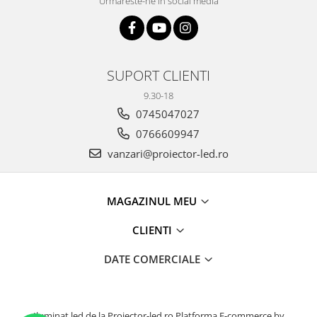
Urmareste-ne in social media
SUPORT CLIENTI
9.30-18
0745047027
0766609947
vanzari@proiector-led.ro
MAGAZINUL MEU
CLIENTI
DATE COMERCIALE
Iluminat led de la Proiector-led.ro
Platforma E-commerce by