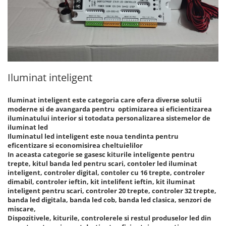
7 hexagoane led honeycomb
8 hexagoane led honeycomb
hexagoane led Honeycomb
personalizate
Tavan led honeycomb RGB
Iluminat inteligent
Tub led si conectori honeycomb
led
Iluminat inteligent este categoria care ofera diverse solutii
moderne si de avangarda pentru optimizarea si eficientizarea
iluminatului interior si totodata personalizarea sistemelor de
iluminat led
Iluminatul led inteligent este noua tendinta pentru
eficentizare si economisirea cheltuielilor
In aceasta categorie se gasesc kiturile inteligente pentru
trepte, kitul banda led pentru scari, contoler led iluminat
inteligent, controler digital, contoler cu 16 trepte, controler
dimabil, controler ieftin, kit intelifent ieftin, kit iluminat
inteligent pentru scari, controler 20 trepte, controler 32 trepte,
banda led digitala, banda led cob, banda led clasica, senzori de
miscare,
Dispozitivele, kiturile, controlerele si restul produselor led din