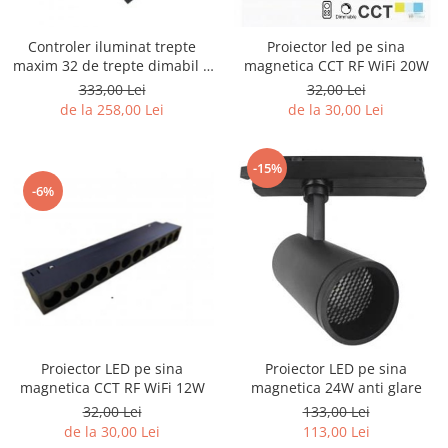
Controler iluminat trepte
Proiector led pe sina
maxim 32 de trepte dimabil 2
magnetica CCT RF WiFi 20W
sau 3 pini
333,00 Lei
32,00 Lei
de la 258,00 Lei
de la 30,00 Lei
-15%
-6%
Proiector LED pe sina
Proiector LED pe sina
magnetica CCT RF WiFi 12W
magnetica 24W anti glare
32,00 Lei
133,00 Lei
de la 30,00 Lei
113,00 Lei