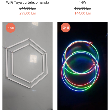
WiFi Tuya cu telecomanda
14W
344,00 Lei
198,00 Lei
299,00 Lei
144,00 Lei
-34%
-18%