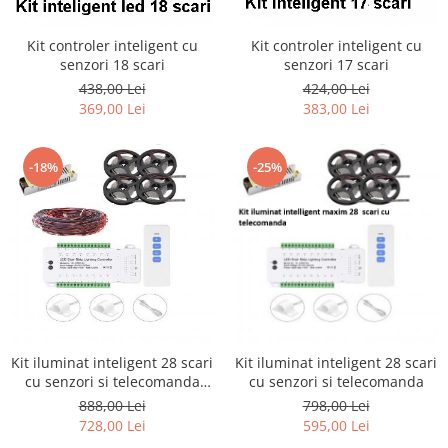
Kit controler inteligent cu
Kit controler inteligent cu
senzori 18 scari
senzori 17 scari
438,00 Lei
424,00 Lei
369,00 Lei
383,00 Lei
-25%
-18%
Kit iluminat inteligent 28 scari
Kit iluminat inteligent 28 scari
cu senzori si telecomanda
cu senzori si telecomanda
Complet
888,00 Lei
798,00 Lei
728,00 Lei
595,00 Lei