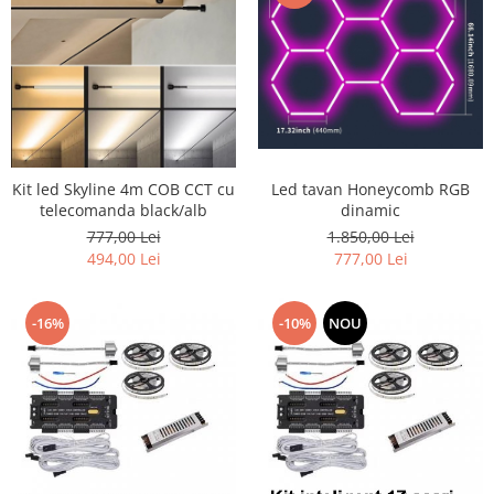
Kit led Skyline 4m COB CCT cu
Led tavan Honeycomb RGB
telecomanda black/alb
dinamic
777,00 Lei
1.850,00 Lei
494,00 Lei
777,00 Lei
-16%
-10%
NOU