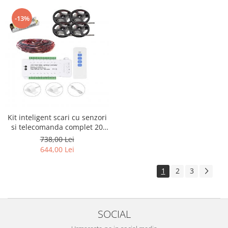
-13%
Kit inteligent scari cu senzori
si telecomanda complet 20
scari
738,00 Lei
644,00 Lei
1
2
3
SOCIAL