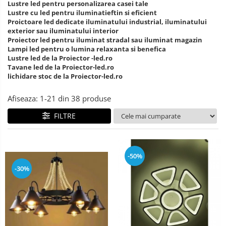
Lustre led pentru personalizarea casei tale
Lustre cu led pentru iluminatieftin si eficient
Lustre Birou
Plafoniera smart
5 hexagoane led Honeycomb
Proictoare led dedicate iluminatului industrial, iluminatului
exterior sau iluminatului interior
6 hexagoane led honeycomb
Proiector led pentru iluminat stradal sau iluminat magazin
Lampi led pentru o lumina relaxanta si benefica
7 hexagoane led honeycomb
Lustre led de la Proiector -led.ro
Tavane led de la Proiector-led.ro
8 hexagoane led honeycomb
lichidare stoc de la Proiector-led.ro
hexagoane led Honeycomb
Afiseaza:
1-
21
din
38
produse
personalizate
FILTRE
Tavan led honeycomb RGB
Tub led si conectori honeycomb
led
-50%
-30%