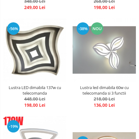
telecomanda 36w
348,00 Lei
268,00 Lei
249,00 Lei
198,00 Lei
-56%
-38%
NOU
Lustra LED dimabila 137w cu
Lustra led dimabila 60w cu
telecomanda
telecomanda si 3 functii
448,00 Lei
218,00 Lei
198,00 Lei
136,00 Lei
-19%