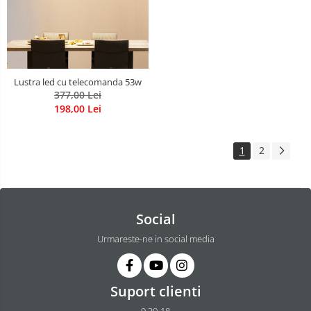
Lustra led cu telecomanda 53w
377,00 Lei
198,00 Lei
1
2
Social
Urmareste-ne in social media
Suport clienti
9.30-18