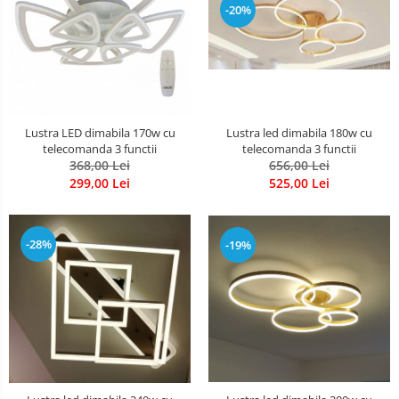
-20%
Lustra led dimabila 180w cu
Lustra LED dimabila 170w cu
telecomanda 3 functii
telecomanda 3 functii
656,00 Lei
368,00 Lei
525,00 Lei
299,00 Lei
-28%
-19%