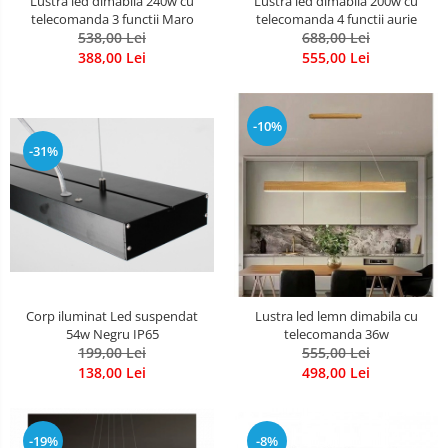
Lustra led dimabila 200w cu
Lustra led dimabila 240w cu
telecomanda 4 functii aurie
telecomanda 3 functii Maro
688,00 Lei
538,00 Lei
555,00 Lei
388,00 Lei
-10%
-31%
Corp iluminat Led suspendat
Lustra led lemn dimabila cu
54w Negru IP65
telecomanda 36w
199,00 Lei
555,00 Lei
138,00 Lei
498,00 Lei
-19%
-8%