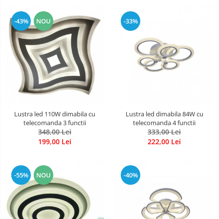
-43%
NOU
-33%
Lustra led 110W dimabila cu
Lustra led dimabila 84W cu
telecomanda 3 functii
telecomanda 4 functii
348,00 Lei
333,00 Lei
199,00 Lei
222,00 Lei
-55%
NOU
-40%