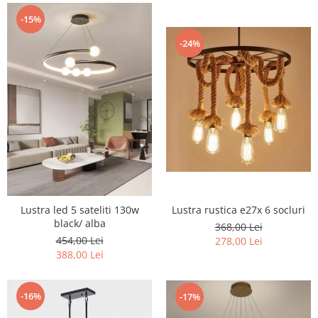
-15%
-24%
Lustra rustica e27x 6 socluri
Lustra led 5 sateliti 130w
black/ alba
368,00 Lei
454,00 Lei
278,00 Lei
388,00 Lei
-16%
-17%