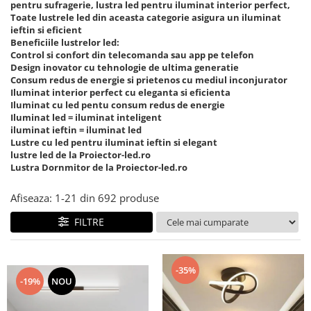
pentru sufragerie, lustra led pentru iluminat interior perfect,
Toate lustrele led din aceasta categorie asigura un iluminat
7 hexagoane led honeycomb
ieftin si eficient
8 hexagoane led honeycomb
Beneficiile lustrelor led:
Control si confort din telecomanda sau app pe telefon
hexagoane led Honeycomb
Design inovator cu tehnologie de ultima generatie
personalizate
Consum redus de energie si prietenos cu mediul inconjurator
Iluminat interior perfect cu eleganta si eficienta
Tavan led honeycomb RGB
Iluminat cu led pentu consum redus de energie
Iluminat led = iluminat inteligent
Tub led si conectori honeycomb
iluminat ieftin = iluminat led
led
Lustre cu led pentru iluminat ieftin si elegant
lustre led de la Proiector-led.ro
Lustra Dornmitor de la Proiector-led.ro
Afiseaza:
1-
21
din
692
produse
FILTRE
-35%
-19%
NOU