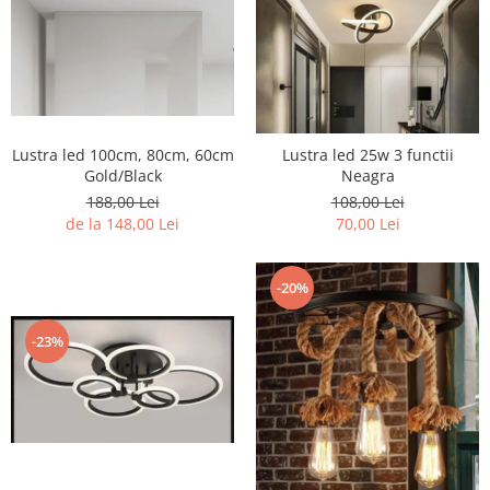
Lustra led 100cm, 80cm, 60cm
Lustra led 25w 3 functii
Gold/Black
Neagra
188,00 Lei
108,00 Lei
de la 148,00 Lei
70,00 Lei
-20%
-23%