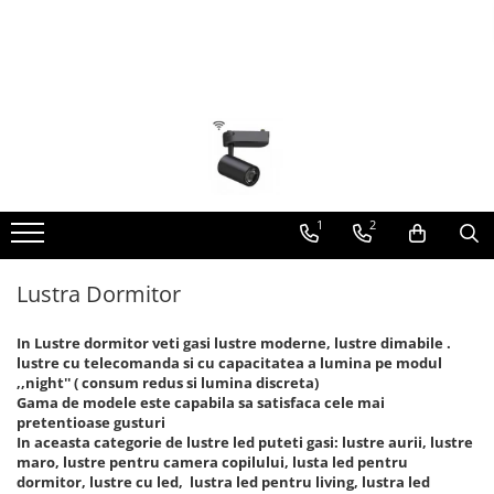
Lustra Led - Lustre led
Proiector Led
Iluminat inteligent
Iluminat Led
Bec Led
led tavan Honeycomb
Lustra Dormitor
Proiector led magazin
Kit banda led
Spoturi led
Bec Led E14
1 hexagon led honeycomb
Lustra Bucatarie
Proiectoare led
Alimentare led
Bec led E27
10 hexagoane led honeycomb
Lustra Cristal
Proiector led cu senzor
Plafoniera Led
Bec led G9
11 hexagoane led honeycomb
Proiector led liniar
ghirlande luminoase
Lustra led Infinit
14 Hexagoane LED Honeycomb
1
2
Lustra led - Camera copiilor
Proiector led solar
Aplica led
15 hexagoane led honeycomb
Lustra led - petale
Black Friday 2025
16 hexagoane led honeycomb
Lustra Dormitor
Lustra led Hol
Confort
16 hexagoane led honeycomb
In Lustre dormitor veti gasi lustre moderne, lustre dimabile .
Lustra led lemn
Corp suspendat led
2 hexagoane led honeycomb
lustre cu telecomanda si cu capacitatea a lumina pe modul
Lustra led Living
Oglinda led
,,night'' ( consum redus si lumina discreta)
3 hexagoane led honeycomb
Gama de modele este capabila sa satisfaca cele mai
Lustra Receptie
Pendul Led
4 hexagoane led honeycomb
pretentioase gusturi
In aceasta categorie de lustre led puteti gasi: lustre aurii, lustre
Lustre Birou
Plafoniera smart
5 hexagoane led Honeycomb
maro, lustre pentru camera copilului, lusta led pentru
dormitor, lustre cu led, lustra led pentru living, lustra led
6 hexagoane led honeycomb