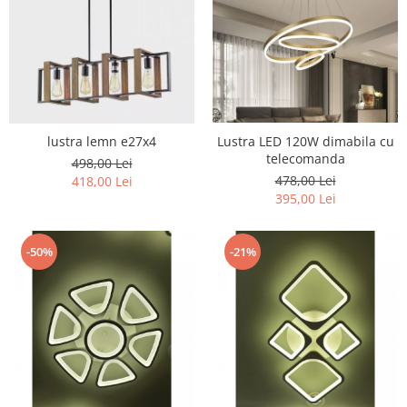
lustra lemn e27x4
Lustra LED 120W dimabila cu
telecomanda
498,00 Lei
478,00 Lei
418,00 Lei
395,00 Lei
-50%
-21%