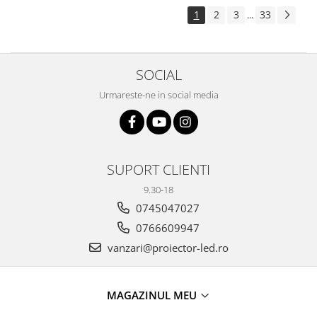
1
2
3
33
...
SOCIAL
Urmareste-ne in social media
SUPORT CLIENTI
9.30-18
0745047027
0766609947
vanzari@proiector-led.ro
MAGAZINUL MEU