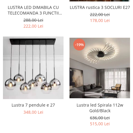
LUSTRA LED DIMABILA CU
LUSTRA rustica 3 SOCLURI E27
TELECOMANDA 3 FUNCTII
222,00 Lei
160W Neagra
288,00 Lei
178,00 Lei
222,00 Lei
-19%
Lustra 7 pendule e 27
Lustra led Spirala 112w
Gold/Black
348,00 Lei
636,00 Lei
515,00 Lei