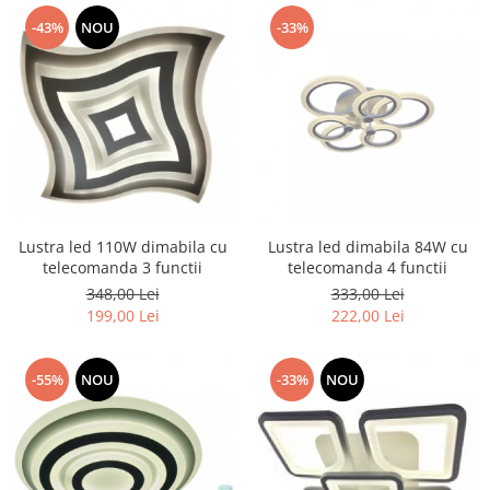
-43%
NOU
-33%
Lustra led 110W dimabila cu
Lustra led dimabila 84W cu
telecomanda 3 functii
telecomanda 4 functii
348,00 Lei
333,00 Lei
199,00 Lei
222,00 Lei
-55%
NOU
-33%
NOU