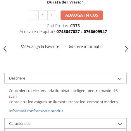
Durata de livrare:
1
Black Friday 2025
ADAUGA IN COS
Confort
Corp suspendat led
Cod Produs:
C375
Ai nevoie de ajutor?
0745047027
/
0766609947
Oglinda led
Pendul Led
Adauga la Favorite
Cere informatii
Plafoniera smart
Iluminat industrial led
Kit Iluminat scari
Iluminat stradal LED
Descriere
Lustra led <50w ( max15mp)
Controler cu telecomanda-iluminat inteligent pentru maxim 16
Lustra led de la 51w la 99w (max
scari
25- 30mp)
Contolerul led asigura un iluminta trepte led comod si modern
Lustra led de la 100w la 200w (max
50-60mp)
Informatii conformitate produs
Lustra led peste 200W
Caracteristici
Lustra led Aurie